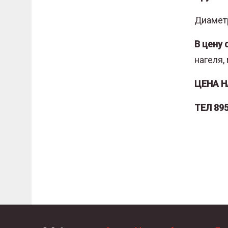
Диамет
В цену 
нагеля,
ЦЕНА Н
ТЕЛ 89