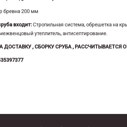
р бревна 200 мм
сруба входит:
Стропильная система, обрешетка на кры
 межвенцовый утеплитель, антисептирование.
А ДОСТАВКУ , СБОРКУ СРУБА , РАССЧИТЫВАЕТСЯ 
535397377